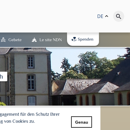
DE
keyboard_arrow_up
search
Spenden
Gebete
Le site NDN
h
gagement für den Schutz Ihrer
g von Cookies zu.
Genau