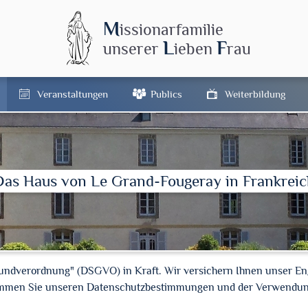
M
issionarfamilie
L
F
unserer
ieben
rau
Veranstaltungen
Publics
Weiterbildung
Das Haus von Le Grand-Fougeray in Frankreic
rundverordnung" (DSGVO) in Kraft. Wir versichern Ihnen unser En
timmen Sie unseren Datenschutzbestimmungen und der Verwendun