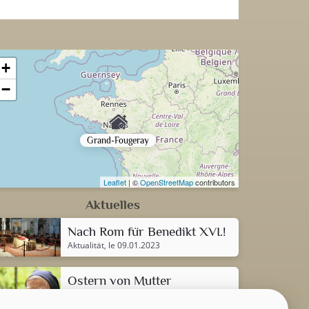
+
−
Grand-Fougeray
Leaflet
| ©
OpenStreetMap
contributors
Aktuelles
Nach Rom für Benedikt XVI.!
Aktualität
, le 09.01.2023
GEISTLICHE WORT
Ostern von Mutter
Magdeleine an diesem 15.
Dezember 2021