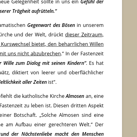
neue Gelegenheit sollte in uns ein
Gefühl der
erer Trägheit aufrütteln.“
ramatischen
Gegenwart des Bösen
in unserem
irche und der Welt, drückt
dieser Zeitraum,
 Kurswechsel bietet, den beharrlichen Willen
 mit uns nicht abzubrechen
.“ In der Fastenzeit
er Wille zum Dialog mit seinen Kindern“
. Es hat
tz, diktiert von leerer und oberflächlicher
eltlichkeit aller Zeiten
ist“.
ehlt die katholische Kirche
Almosen
an, eine
stenzeit zu leben ist. Diesen dritten Aspekt
einer Botschaft. „Solche Almosen sind eine
e am Aufbau einer gerechteren Welt.“ Der
grund der Nächstenliebe macht den Menschen