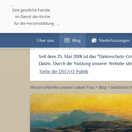
Eine geistliche Familie
im Dienst der Kirche
für die Herzensbildung
Über uns
Blog
Niederlassungen
Seit dem 25. Mai 2018 ist das "Datenschutz-G
Daten. Durch die Nutzung unserer Website s
Siehe die DSGVO-Politik
Missionarfamilie unserer Lieben Frau
Blog
Geistliches 
keyboard_arrow_right
keyboard_arrow_right