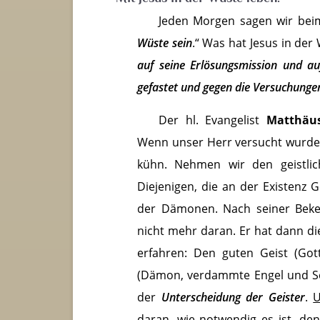
Jeden Morgen sagen wir beim
Wüste sein
.“ Was hat Jesus in der
auf seine Erlösungsmission und au
gefastet und gegen die Versuchunge
Der hl. Evangelist
Matthä
Wenn unser Herr versucht wurde,
kühn. Nehmen wir den geistlich
Diejenigen, die an der Existenz G
der Dämonen. Nach seiner Beke
nicht mehr daran. Er hat dann die
erfahren: Den guten Geist (Got
(Dämon, verdammte Engel und Se
der
Unterscheidung der Geister
.
U
daran, wie notwendig es ist, de