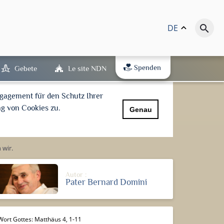
DE
keyboard_arrow_up
search
Spenden
Gebete
Le site NDN
gagement für den Schutz Ihrer
g von Cookies zu.
Genau
 wir.
Autor :
Pater Bernard Domini
Wort Gottes: Matthäus 4, 1-11