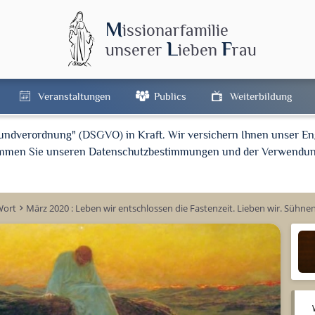
M
issionarfamilie
L
F
unserer
ieben
rau
Veranstaltungen
Publics
Weiterbildung
rundverordnung" (DSGVO) in Kraft. Wir versichern Ihnen unser En
timmen Sie unseren Datenschutzbestimmungen und der Verwendun
Wort
März 2020 : Leben wir entschlossen die Fastenzeit. Lieben wir. Sühnen
keyboard_arrow_right