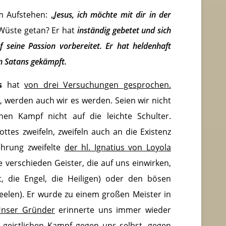
 Aufstehen: „
Jesus, ich möchte mit dir in der
 Wüste getan? Er hat
inständig gebetet und sich
f seine Passion vorbereitet. Er hat heldenhaft
n Satans gekämpft.
us
hat
von drei Versuchungen gesprochen.
 werden auch wir es werden. Seien wir nicht
en Kampf nicht auf die leichte Schulter.
ottes zweifeln, zweifeln auch an die Existenz
hrung zweifelte
der hl. Ignatius von Loyola
 verschieden Geister, die auf uns einwirken,
t, die Engel, die Heiligen) oder den bösen
elen). Er wurde zu einem großen Meister in
nser Gründer
erinnerte uns immer wieder
n geistlichen Kampf
gegen uns selbst, gegen