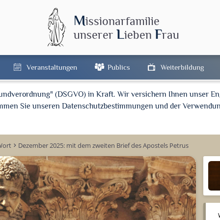
M
issionarfamilie
L
F
unserer
ieben
rau
Veranstaltungen
Publics
Weiterbildung
rundverordnung" (DSGVO) in Kraft. Wir versichern Ihnen unser En
timmen Sie unseren Datenschutzbestimmungen und der Verwendun
Wort
Dezember 2025: mit dem zweiten Brief des Apostels Petrus
keyboard_arrow_right