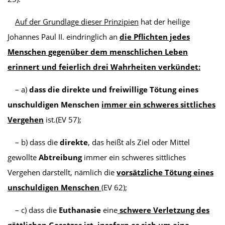
Auf der Grundlage dieser Prinzipien
hat der heilige
Johannes Paul II. eindringlich an
die Pflichten jedes
Menschen gegenüber dem menschlichen Leben
erinnert und feierlich drei Wahrheiten verkündet:
– a)
da
ss
die direkte und freiwillige Tötung eines
unschuldigen Menschen
immer ein schweres sittliches
Vergehen
ist.(EV 57);
– b) dass die
direkte
, das heißt als Ziel oder Mittel
gewollte
Abtreibung
immer ein schweres sittliches
Vergehen darstellt, nämlich die
vorsätzliche Tötung eines
unschuldigen Menschen
(EV 62);
– c) dass die
Euthanasie
eine
schwere Verletzung des
göttlichen Gesetzes ist, insofern es sich um eine