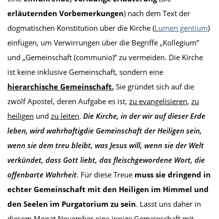
erläuternden Vorbemerkungen
) nach dem Text der
dogmatischen Konstitution über die Kirche (
Lumen gentium
)
einfügen, um Verwirrungen über die Begriffe „Kollegium”
und „Gemeinschaft (communio)” zu vermeiden. Die Kirche
ist keine inklusive Gemeinschaft, sondern eine
hierarchische Gemeinschaft.
Sie gründet sich auf die
zwölf Apostel, deren Aufgabe es ist,
zu evangelisieren
,
zu
heiligen
und
zu leiten
.
Die Kirche, in der wir auf dieser Erde
leben, wird
wahrhaftig
die Gemeinschaft der Heiligen sein,
wenn sie dem treu bleibt, was Jesus will, wenn sie der Welt
verkündet, dass Gott liebt, das fleischgewordene Wort, die
offenbarte Wahrheit
. Für diese Treue
muss sie
dringend in
echter Gemeinschaft mit den Heiligen im Himmel und
den Seelen im Purgatorium zu sein
. Lasst uns daher in
diesem Monat November eine innige Gemeinschaft mit