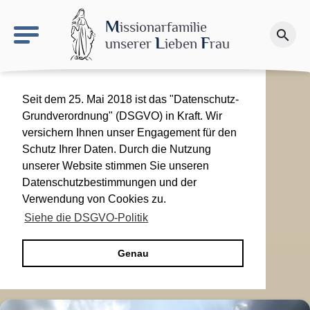
keyboard_arrow_right
Le site NDN
M
issionarfamilie
search
Spenden
L
F
unserer
ieben
rau
Seit dem 25. Mai 2018 ist das "Datenschutz-
Grundverordnung" (DSGVO) in Kraft. Wir
versichern Ihnen unser Engagement für den
Schutz Ihrer Daten. Durch die Nutzung
unserer Website stimmen Sie unseren
Datenschutzbestimmungen und der
Verwendung von Cookies zu.
Siehe die DSGVO-Politik
Genau