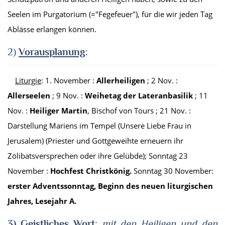
Seelen im Purgatorium (="Fegefeuer"), für die wir jeden Tag
Ablässe erlangen können.
2)
Vorausplanung
:
Liturgie
: 1
.
November :
Allerheiligen
; 2 Nov. :
Allerseelen
; 9 Nov. :
Weihetag der Lateranbasilik
; 11
Nov. :
Heiliger Martin
, Bischof von Tours ; 21 Nov. :
Darstellung Mariens im Tempel (Unsere Liebe Frau in
Jerusalem) (Priester und Gottgeweihte erneuern ihr
Zölibatsversprechen oder ihre Gelübde); Sonntag 23
November :
Hochfest Christkönig.
Sonntag 30 November:
erster Adventssonntag, Beginn des neuen liturgischen
Jahres, Lese
jahr
A.
3)
Geist
l
iches
Wort
:
mit den Heiligen und den