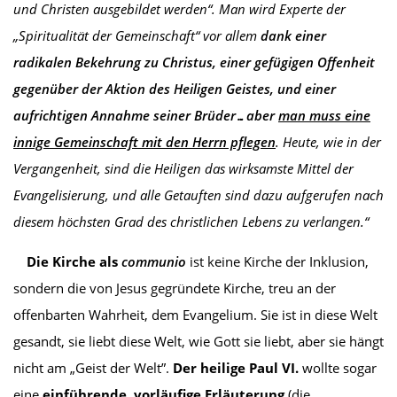
und Christen ausgebildet werden“. Man wird Experte der
„Spiritualität der Gemeinschaft“ vor allem
dank einer
radikalen Bekehrung zu Christus, einer gefügigen Offenheit
gegenüber der Aktion des Heiligen Geistes, und einer
aufrichtigen Annahme seiner Brüder…aber
man muss eine
in
nige
Gemeinschaft mit den Herrn pflegen
. Heute, wie in der
Vergangenheit, sind die Heiligen d
as wirksamste Mittel der
Evangelisierung
, und alle Getauften sind dazu aufgerufen nach
diesem höchsten Grad des christlichen Lebens zu verlangen.“
Die Kirche
als
communio
ist keine Kirche der Inklusion,
sondern die von Jesus gegründete Kirche, treu an der
offenbarten Wahrheit, dem Evangelium. Sie ist in diese Welt
gesandt, sie liebt diese Welt, wie Gott sie liebt, aber sie hängt
nicht am „Geist der Welt”.
Der heilige Paul VI.
wollte sogar
eine
einführende, vorläufige Erläuterung
(die