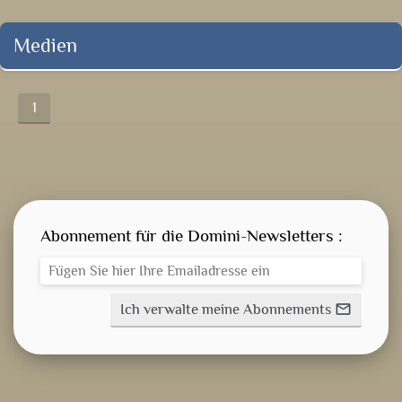
Medien
1
Abonnement für die Domini-Newsletters :
Ich verwalte meine Abonnements
mail_outline
GEISTLICHE WORT
AKTUELLES