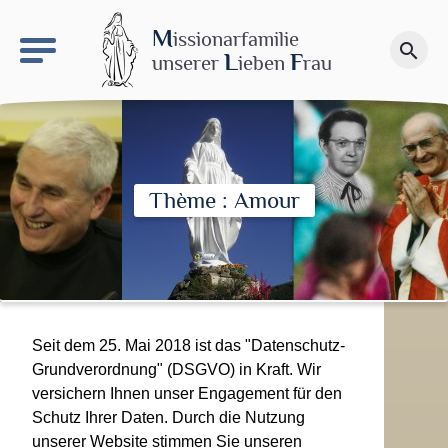
keyboard_arrow_right
Le site NDN
M
issionarfamilie
search
Spenden
L
F
unserer
ieben
rau
Thème : Amour
Seit dem 25. Mai 2018 ist das "Datenschutz-
Grundverordnung" (DSGVO) in Kraft. Wir
versichern Ihnen unser Engagement für den
Schutz Ihrer Daten. Durch die Nutzung
unserer Website stimmen Sie unseren