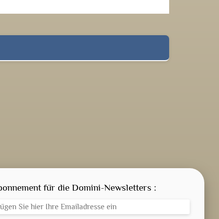
GEISTLICHE WORT
AKTUELLES
bonnement für die Domini-Newsletters :
ANMELDEN