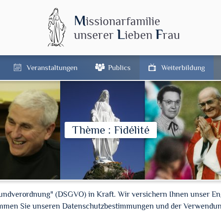
M
issionarfamilie
L
F
unserer
ieben
rau
Veranstaltungen
Publics
Weiterbildung
Thème : Fidélité
rundverordnung" (DSGVO) in Kraft. Wir versichern Ihnen unser En
timmen Sie unseren Datenschutzbestimmungen und der Verwendun