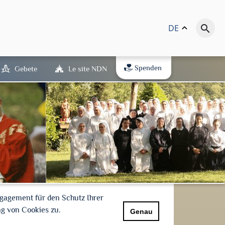
DE
keyboard_arrow_up
search
Spenden
Gebete
Le site NDN
gagement für den Schutz Ihrer
g von Cookies zu.
Genau