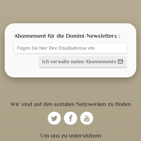
Abonnement für die Domini-Newsletters :
Ich verwalte meine Abonnements
mail_outline
GEISTLICHE WORT
AKTUELLES
Wir sind auf den sozialen Netzwerken zu finden
ANMELDEN
Um uns zu unterstützen
WEITERBILDUNGSDATEIEN