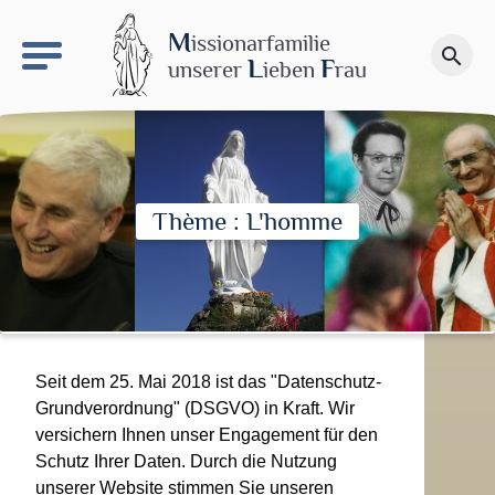
keyboard_arrow_right
Le site NDN
M
issionarfamilie
search
Spenden
L
F
unserer
ieben
rau
Thème : L'homme
Seit dem 25. Mai 2018 ist das "Datenschutz-
Grundverordnung" (DSGVO) in Kraft. Wir
versichern Ihnen unser Engagement für den
Schutz Ihrer Daten. Durch die Nutzung
unserer Website stimmen Sie unseren