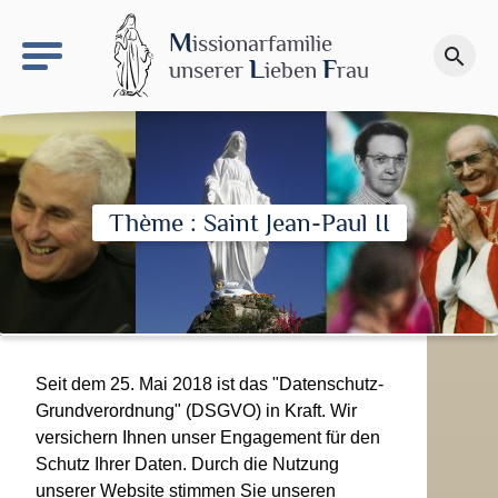
keyboard_arrow_right
Le site NDN
M
issionarfamilie
search
Spenden
L
F
unserer
ieben
rau
Thème : Saint Jean-Paul II
Seit dem 25. Mai 2018 ist das "Datenschutz-
Grundverordnung" (DSGVO) in Kraft. Wir
versichern Ihnen unser Engagement für den
Schutz Ihrer Daten. Durch die Nutzung
unserer Website stimmen Sie unseren