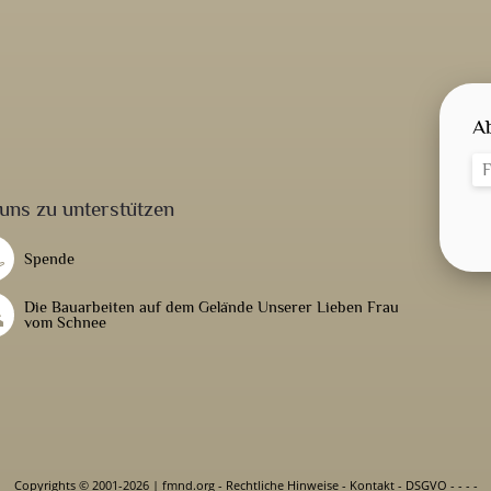
A
uns zu unterstützen
Spende
Die Bauarbeiten auf dem Gelände Unserer Lieben Frau
vom Schnee
Copyrights © 2001-2026 | fmnd.org
-
Rechtliche Hinweise
-
Kontakt
-
DSGVO
-
-
-
-