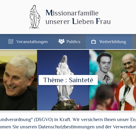
M
issionarfamilie
L
F
unserer
ieben
rau
Veranstaltungen
Publics
Weiterbildung
Thème : Sainteté
rundverordnung" (DSGVO) in Kraft. Wir versichern Ihnen unser En
timmen Sie unseren Datenschutzbestimmungen und der Verwendun