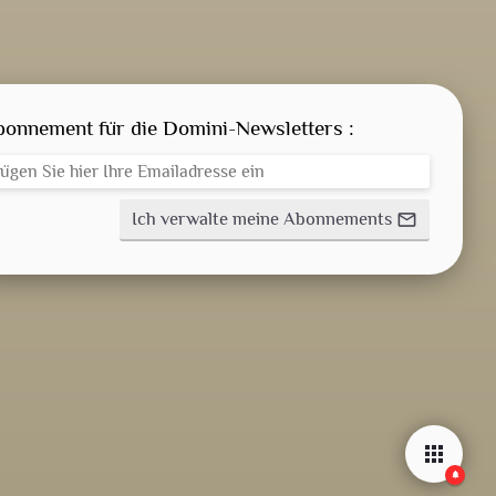
GEISTLICHE WORT
AKTUELLES
bonnement für die Domini-Newsletters :
ANMELDEN
Ich verwalte meine Abonnements
mail_outline
WEITERBILDUNGSDATEIEN
BETEN
fiber_manual_record
apps
notifications