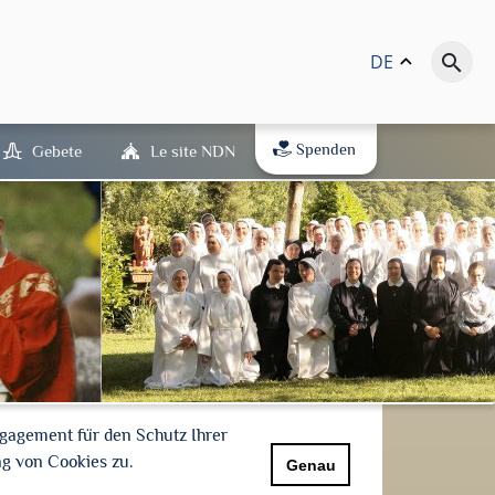
DE
keyboard_arrow_up
search
Spenden
Gebete
Le site NDN
gagement für den Schutz Ihrer
g von Cookies zu.
Genau