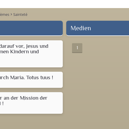
hèmes
Sainteté
keyboard_arrow_right
Medien
 darauf vor, Jesus und
1
einen Kindern und
rch Maria. Totus tuus !
 an der Mission der
 !