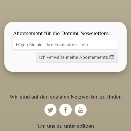
Abonnement für die Domini-Newsletters :
Ich verwalte meine Abonnements
mail_outline
GEISTLICHE WORT
AKTUELLES
Wir sind auf den sozialen Netzwerken zu finden
ANMELDEN
Um uns zu unterstützen
WEITERBILDUNGSDATEIEN