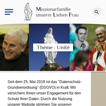
keyboard_arrow_right
Le site NDN
M
issionarfamilie
search
Spenden
L
F
unserer
ieben
rau
Thème : Unité
Seit dem 25. Mai 2018 ist das "Datenschutz-
Grundverordnung" (DSGVO) in Kraft. Wir
versichern Ihnen unser Engagement für den
Schutz Ihrer Daten. Durch die Nutzung
unserer Website stimmen Sie unseren