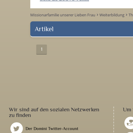
Missionarfamilie unserer Lieben Frau
Weiterbildung
T
keyboard_arrow_right
keyboard_arrow_right
Artikel
1
Wir sind auf den sozialen Netzwerken
Um 
zu finden
Der Domini Twitter-Account