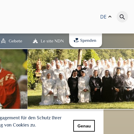
DE
keyboard_arrow_up
search
Spenden
Gebete
Le site NDN
gagement für den Schutz Ihrer
g von Cookies zu.
Genau