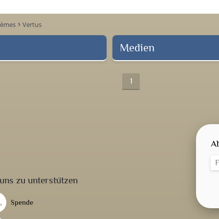
hèmes
Vertus
keyboard_arrow_right
Medien
1
A
uns zu unterstützen
Spende