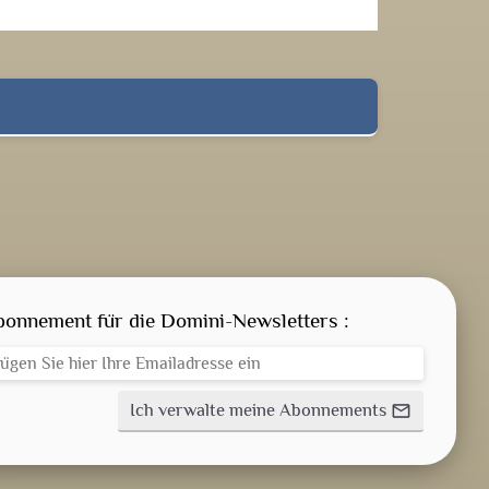
GEISTLICHE WORT
AKTUELLES
bonnement für die Domini-Newsletters :
ANMELDEN
Ich verwalte meine Abonnements
mail_outline
WEITERBILDUNGSDATEIEN