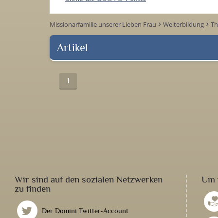
Missionarfamilie unserer Lieben Frau
Weiterbildung
T
keyboard_arrow_right
keyboard_arrow_right
Artikel
1
Wir sind auf den sozialen Netzwerken
Um 
zu finden
Der Domini Twitter-Account