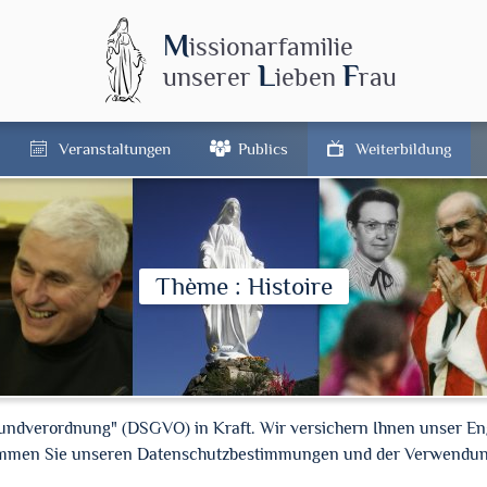
M
issionarfamilie
L
F
unserer
ieben
rau
Veranstaltungen
Publics
Weiterbildung
Thème : Histoire
rundverordnung" (DSGVO) in Kraft. Wir versichern Ihnen unser En
timmen Sie unseren Datenschutzbestimmungen und der Verwendun