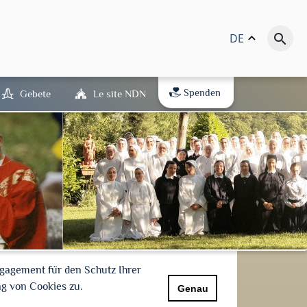
DE
keyboard_arrow_up
search
Spenden
Gebete
Le site NDN
gagement für den Schutz Ihrer
g von Cookies zu.
Genau