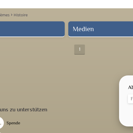
hèmes
Histoire
keyboard_arrow_right
Medien
1
A
uns zu unterstützen
Spende