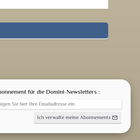
GEISTLICHE WORT
AKTUELLES
bonnement für die Domini-Newsletters :
ANMELDEN
Ich verwalte meine Abonnements
mail_outline
WEITERBILDUNGSDATEIEN