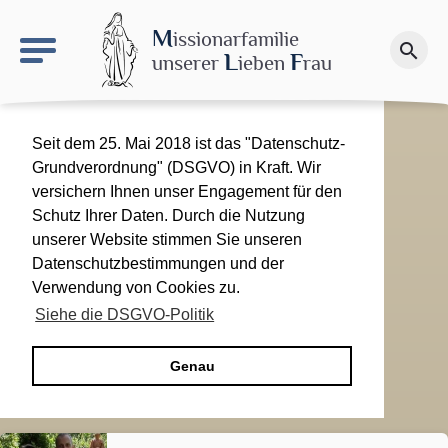
keyboard_arrow_right
Le site NDN
M
issionarfamilie
search
Spenden
L
F
unserer
ieben
rau
Seit dem 25. Mai 2018 ist das "Datenschutz-
Grundverordnung" (DSGVO) in Kraft. Wir
versichern Ihnen unser Engagement für den
Schutz Ihrer Daten. Durch die Nutzung
unserer Website stimmen Sie unseren
Datenschutzbestimmungen und der
Verwendung von Cookies zu.
Siehe die DSGVO-Politik
Genau