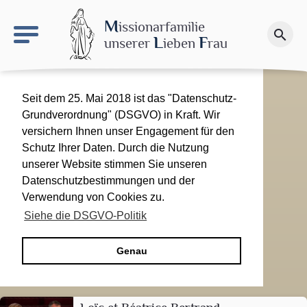
keyboard_arrow_right
Le site NDN
M
issionarfamilie
search
Spenden
L
F
unserer
ieben
rau
Seit dem 25. Mai 2018 ist das "Datenschutz-
Grundverordnung" (DSGVO) in Kraft. Wir
versichern Ihnen unser Engagement für den
Schutz Ihrer Daten. Durch die Nutzung
unserer Website stimmen Sie unseren
Datenschutzbestimmungen und der
Verwendung von Cookies zu.
Siehe die DSGVO-Politik
Genau