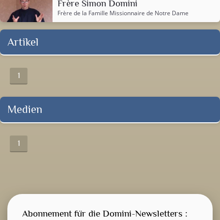
Frère Simon Domini
Frère de la
Famille Missionnaire de Notre Dame
Artikel
1
Medien
1
Abonnement für die Domini-Newsletters :