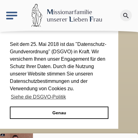
keyboard_arrow_right
Le site NDN
M
issionarfamilie
search
Spenden
L
F
unserer
ieben
rau
Seit dem 25. Mai 2018 ist das "Datenschutz-
Grundverordnung" (DSGVO) in Kraft. Wir
versichern Ihnen unser Engagement für den
Schutz Ihrer Daten. Durch die Nutzung
unserer Website stimmen Sie unseren
Datenschutzbestimmungen und der
Verwendung von Cookies zu.
Siehe die DSGVO-Politik
Genau