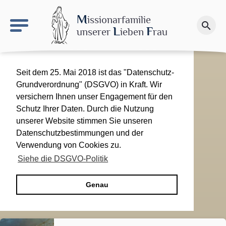
keyboard_arrow_right
Le site NDN
M
issionarfamilie
search
Spenden
L
F
unserer
ieben
rau
Seit dem 25. Mai 2018 ist das "Datenschutz-
Grundverordnung" (DSGVO) in Kraft. Wir
versichern Ihnen unser Engagement für den
Schutz Ihrer Daten. Durch die Nutzung
unserer Website stimmen Sie unseren
Datenschutzbestimmungen und der
Verwendung von Cookies zu.
Siehe die DSGVO-Politik
Genau