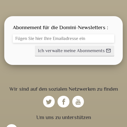
Abonnement für die Domini-Newsletters :
Ich verwalte meine Abonnements
mail_outline
GEISTLICHE WORT
AKTUELLES
Wir sind auf den sozialen Netzwerken zu finden
ANMELDEN
Um uns zu unterstützen
WEITERBILDUNGSDATEIEN