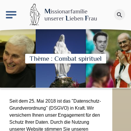
keyboard_arrow_right
Le site NDN
M
issionarfamilie
search
Spenden
L
F
unserer
ieben
rau
Thème : Combat spirituel
Seit dem 25. Mai 2018 ist das "Datenschutz-
Grundverordnung" (DSGVO) in Kraft. Wir
versichern Ihnen unser Engagement für den
Schutz Ihrer Daten. Durch die Nutzung
unserer Website stimmen Sie unseren